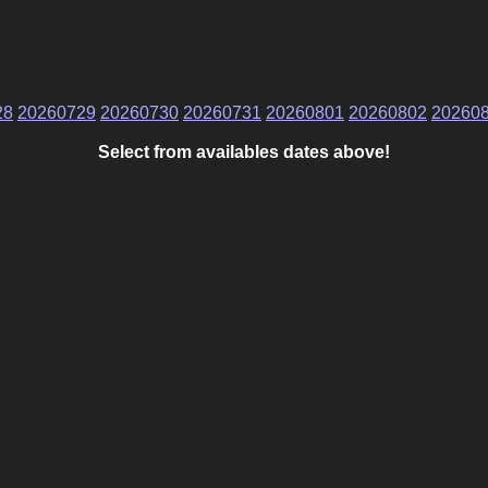
28
20260729
20260730
20260731
20260801
20260802
20260
Select from availables dates above!